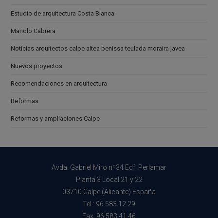
Estudio de arquitectura Costa Blanca
Manolo Cabrera
Noticias arquitectos calpe altea benissa teulada moraira javea
Nuevos proyectos
Recomendaciones en arquitectura
Reformas
Reformas y ampliaciones Calpe
Avda. Gabriel Miro nº34 Edf. Perlamar
Planta 3 Local 21 y 22
03710 Calpe (Alicante) España
Tel.: 96.583.12.29
Fax: 96.583.41.46