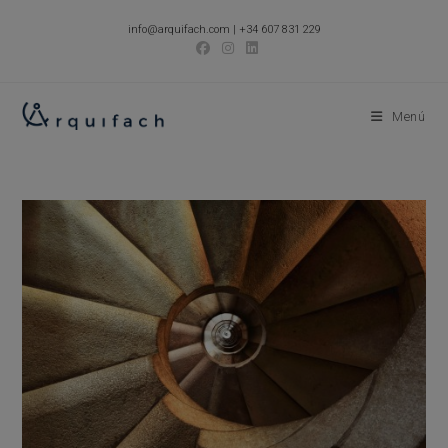
Ir
info@arquifach.com
|
+34 607 831 229
al
contenido
Menú