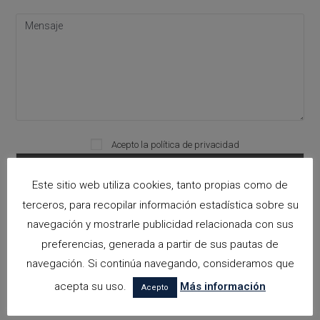
Please leave this field empty.
Acepto la
política de privacidad
Este sitio web utiliza cookies, tanto propias como de
terceros, para recopilar información estadística sobre su
Categorías
navegación y mostrarle publicidad relacionada con sus
preferencias, generada a partir de sus pautas de
arquitectora espacios biofilicos
navegación. Si continúa navegando, consideramos que
Arquitectos en Alicante
acepta su uso.
Más información
Acepto
Arquitectos en Altea