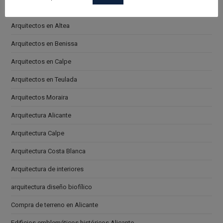
Arquitectos en Alicante
Arquitectos en Altea
Arquitectos en Benissa
Arquitectos en Calpe
Arquitectos en Teulada
Arquitectos Moraira
Arquitectura Alicante
Arquitectura Calpe
Arquitectura Costa Blanca
Arquitectura de interiores
arquitectura diseño biofílico
Compra de terreno en Alicante
Edificios emblemáticos históricos Alicante