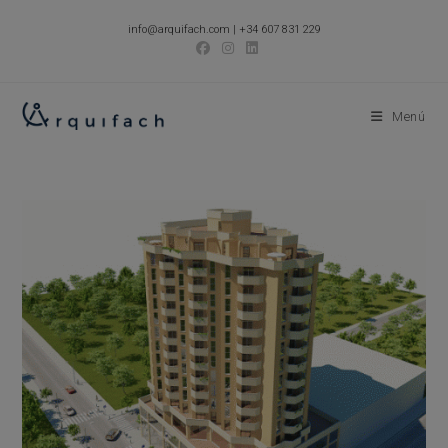
Ir
info@arquifach.com
|
+34 607 831 229
al
contenido
Menú