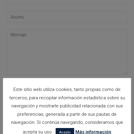
Acepto la
política de privacidad
Este sitio web utiliza cookies, tanto propias como de
Please leave this field empty.
terceros, para recopilar información estadística sobre su
navegación y mostrarle publicidad relacionada con sus
preferencias, generada a partir de sus pautas de
Categorías
navegación. Si continúa navegando, consideramos que
arquitectora espacios biofilicos
acepta su uso.
Más información
Acepto