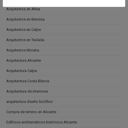
Arquitectos en Altea
Arquitectos en Benissa
Arquitectos en Calpe
Arquitectos en Teulada
Arquitectos Moraira
Arquitectura Alicante
Arquitectura Calpe
Arquitectura Costa Blanca
Arquitectura de interiores
arquitectura diseño biofílico
Compra de terreno en Alicante
Edificios emblemáticos históricos Alicante