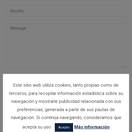
Please leave this field empty.
Acepto la
política de privacidad
Este sitio web utiliza cookies, tanto propias como de
terceros, para recopilar información estadística sobre su
navegación y mostrarle publicidad relacionada con sus
Categorías
preferencias, generada a partir de sus pautas de
navegación. Si continúa navegando, consideramos que
arquitectora espacios biofilicos
acepta su uso.
Más información
Acepto
Arquitectos en Alicante