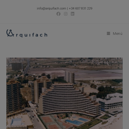
Ir
info@arquifach.com
|
+34 607 831 229
al
contenido
Menú