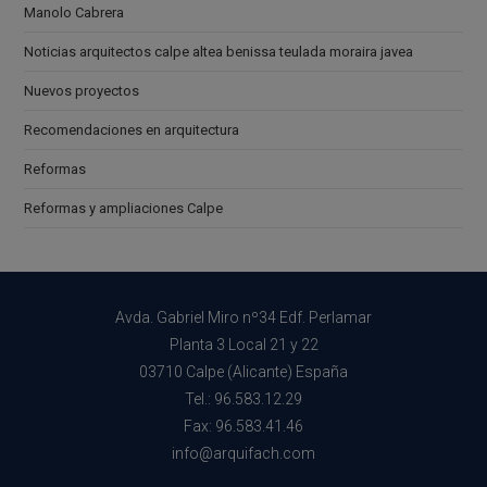
Manolo Cabrera
Noticias arquitectos calpe altea benissa teulada moraira javea
Nuevos proyectos
Recomendaciones en arquitectura
Reformas
Reformas y ampliaciones Calpe
Avda. Gabriel Miro nº34 Edf. Perlamar
Planta 3 Local 21 y 22
03710 Calpe (Alicante) España
Tel.: 96.583.12.29
Fax: 96.583.41.46
info@arquifach.com