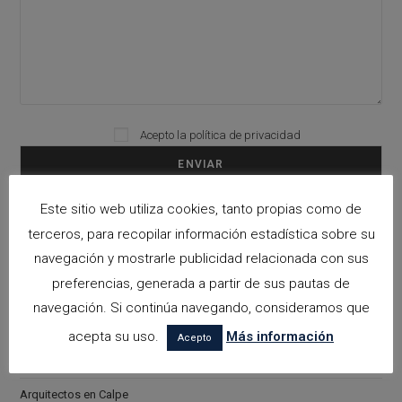
Acepto la
política de privacidad
Please leave this field empty.
Este sitio web utiliza cookies, tanto propias como de
Categorías
terceros, para recopilar información estadística sobre su
navegación y mostrarle publicidad relacionada con sus
arquitectora espacios biofilicos
preferencias, generada a partir de sus pautas de
Arquitectos en Alicante
navegación. Si continúa navegando, consideramos que
Arquitectos en Altea
acepta su uso.
Más información
Acepto
Arquitectos en Benissa
Arquitectos en Calpe