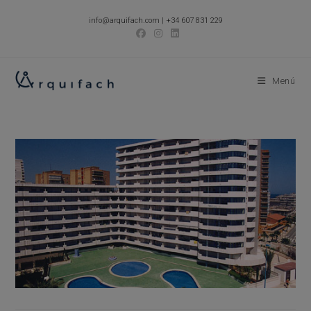
Ir
info@arquifach.com
|
+34 607 831 229
al
contenido
Menú