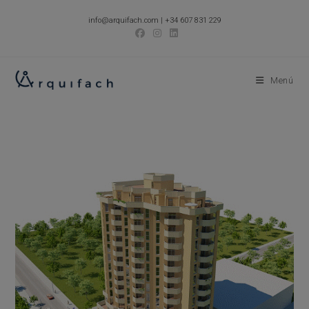
Ir
info@arquifach.com
|
+34 607 831 229
al
contenido
Menú