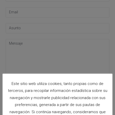
Este sitio web utiliza cookies, tanto propias como de
Acepto la
política de privacidad
terceros, para recopilar información estadística sobre su
Please leave this field empty.
navegación y mostrarle publicidad relacionada con sus
preferencias, generada a partir de sus pautas de
navegación. Si continúa navegando, consideramos que
Categorías