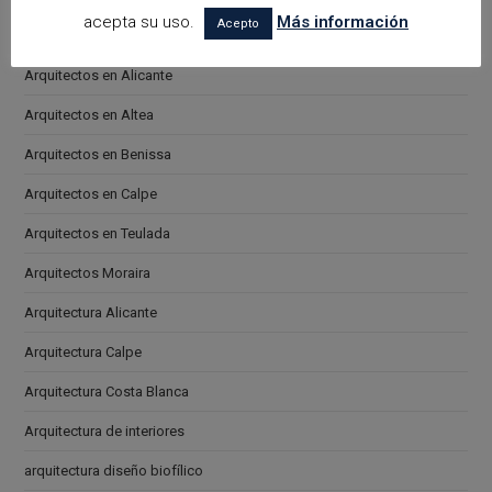
acepta su uso.
Más información
Acepto
arquitectora espacios biofilicos
Arquitectos en Alicante
Arquitectos en Altea
Arquitectos en Benissa
Arquitectos en Calpe
Arquitectos en Teulada
Arquitectos Moraira
Arquitectura Alicante
Arquitectura Calpe
Arquitectura Costa Blanca
Arquitectura de interiores
arquitectura diseño biofílico