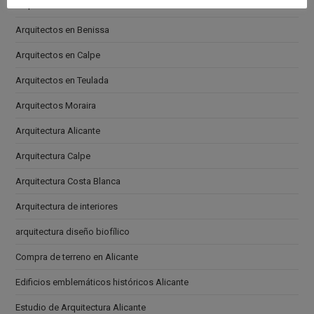
Arquitectos en Altea
Arquitectos en Benissa
Arquitectos en Calpe
Arquitectos en Teulada
Arquitectos Moraira
Arquitectura Alicante
Arquitectura Calpe
Arquitectura Costa Blanca
Arquitectura de interiores
arquitectura diseño biofílico
Compra de terreno en Alicante
Edificios emblemáticos históricos Alicante
Estudio de Arquitectura Alicante