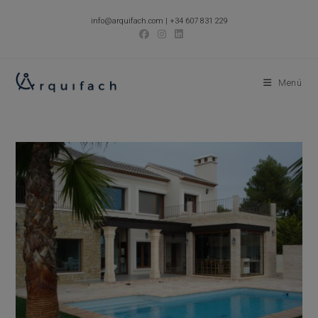
Ir
info@arquifach.com
|
+34 607 831 229
al
contenido
Menú