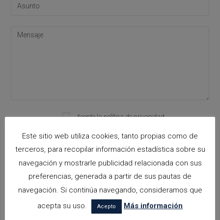
Please leave this field empty.
Acepto la
política de privacidad
Este sitio web utiliza cookies, tanto propias como de
terceros, para recopilar información estadística sobre su
navegación y mostrarle publicidad relacionada con sus
Categorías
preferencias, generada a partir de sus pautas de
arquitectora espacios biofilicos
navegación. Si continúa navegando, consideramos que
acepta su uso.
Más información
Arquitectos en Alicante
Acepto