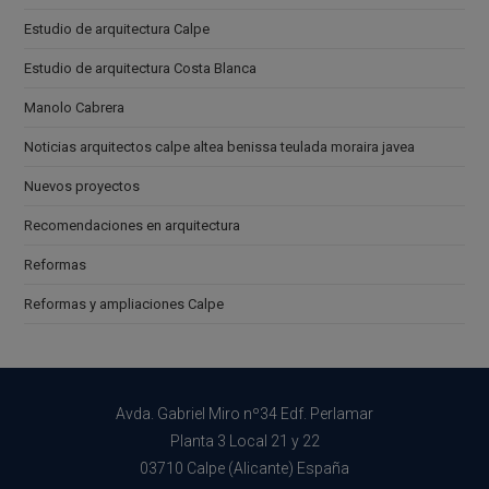
Estudio de arquitectura Calpe
Estudio de arquitectura Costa Blanca
Manolo Cabrera
Noticias arquitectos calpe altea benissa teulada moraira javea
Nuevos proyectos
Recomendaciones en arquitectura
Reformas
Reformas y ampliaciones Calpe
Avda. Gabriel Miro nº34 Edf. Perlamar
Planta 3 Local 21 y 22
03710 Calpe (Alicante) España