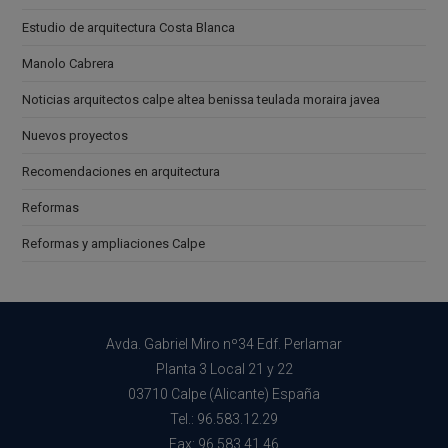
Estudio de arquitectura Costa Blanca
Manolo Cabrera
Noticias arquitectos calpe altea benissa teulada moraira javea
Nuevos proyectos
Recomendaciones en arquitectura
Reformas
Reformas y ampliaciones Calpe
Avda. Gabriel Miro nº34 Edf. Perlamar
Planta 3 Local 21 y 22
03710 Calpe (Alicante) España
Tel.: 96.583.12.29
Fax: 96.583.41.46