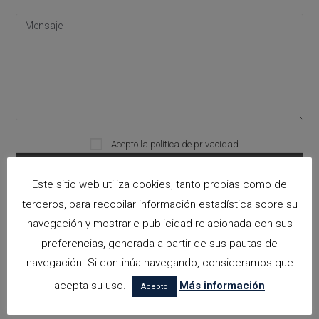
Acepto la
política de privacidad
Please leave this field empty.
Este sitio web utiliza cookies, tanto propias como de
terceros, para recopilar información estadística sobre su
Categorías
navegación y mostrarle publicidad relacionada con sus
preferencias, generada a partir de sus pautas de
arquitectora espacios biofilicos
navegación. Si continúa navegando, consideramos que
Arquitectos en Alicante
acepta su uso.
Más información
Acepto
Arquitectos en Altea