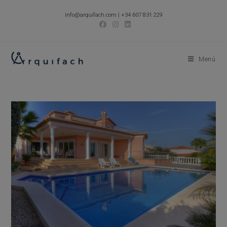
Ir
info@arquifach.com
|
+34 607 831 229
al
contenido
Menú