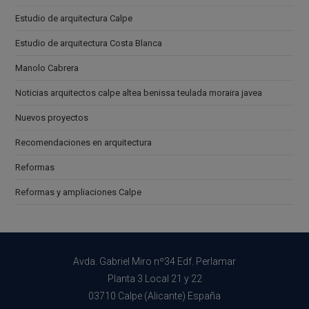
Estudio de arquitectura Calpe
Estudio de arquitectura Costa Blanca
Manolo Cabrera
Noticias arquitectos calpe altea benissa teulada moraira javea
Nuevos proyectos
Recomendaciones en arquitectura
Reformas
Reformas y ampliaciones Calpe
Avda. Gabriel Miro nº34 Edf. Perlamar
Planta 3 Local 21 y 22
03710 Calpe (Alicante) España