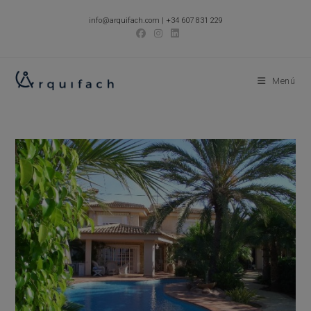
Ir
info@arquifach.com
|
+34 607 831 229
al
contenido
Menú