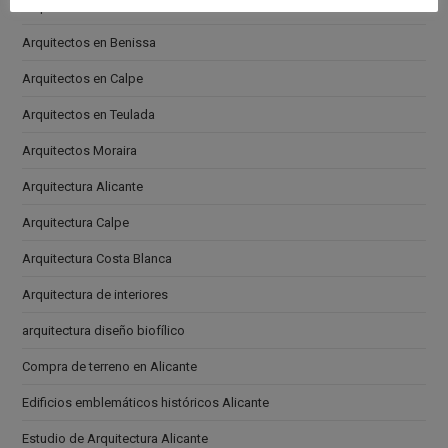
Arquitectos en Altea
Arquitectos en Benissa
Arquitectos en Calpe
Arquitectos en Teulada
Arquitectos Moraira
Arquitectura Alicante
Arquitectura Calpe
Arquitectura Costa Blanca
Arquitectura de interiores
arquitectura diseño biofílico
Compra de terreno en Alicante
Edificios emblemáticos históricos Alicante
Estudio de Arquitectura Alicante