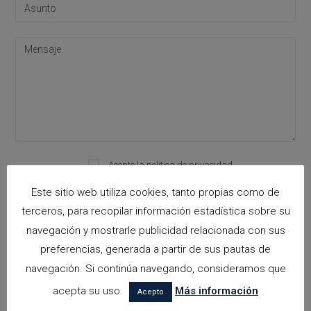
Acepto la
política de privacidad
Please leave this field empty.
Este sitio web utiliza cookies, tanto propias como de
terceros, para recopilar información estadística sobre su
navegación y mostrarle publicidad relacionada con sus
Categorías
preferencias, generada a partir de sus pautas de
arquitectora espacios biofilicos
navegación. Si continúa navegando, consideramos que
acepta su uso.
Más información
Arquitectos en Alicante
Acepto