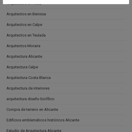
Arquitectos en Altea
Arquitectos en Benissa
Arquitectos en Calpe
Arquitectos en Teulada
Arquitectos Moraira
Arquitectura Alicante
Arquitectura Calpe
Arquitectura Costa Blanca
Arquitectura de interiores
arquitectura diseño biofílico
Compra de terreno en Alicante
Edificios emblemáticos históricos Alicante
Estudio de Arquitectura Alicante