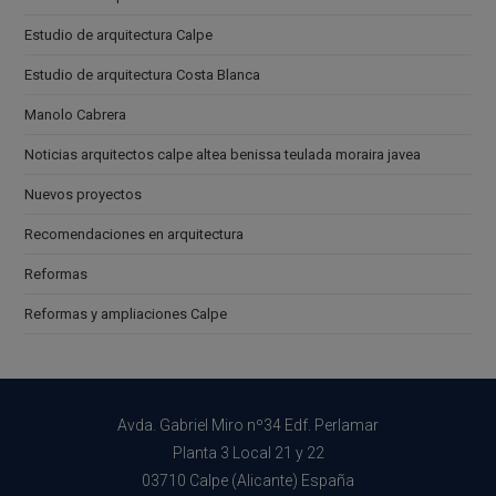
Estudio de arquitectura Calpe
Estudio de arquitectura Costa Blanca
Manolo Cabrera
Noticias arquitectos calpe altea benissa teulada moraira javea
Nuevos proyectos
Recomendaciones en arquitectura
Reformas
Reformas y ampliaciones Calpe
Avda. Gabriel Miro nº34 Edf. Perlamar
Planta 3 Local 21 y 22
03710 Calpe (Alicante) España