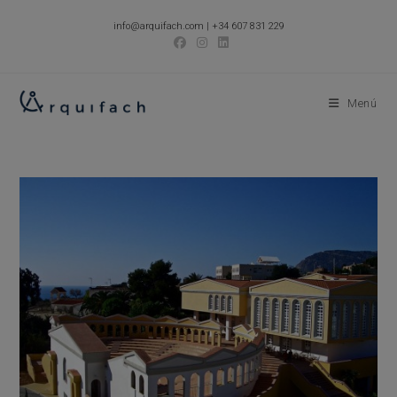
Ir
info@arquifach.com
|
+34 607 831 229
al
contenido
Menú