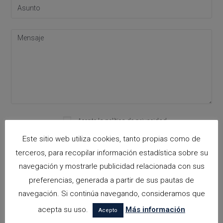
Acepto la
política de privacidad
Please leave this field empty.
Este sitio web utiliza cookies, tanto propias como de
terceros, para recopilar información estadística sobre su
navegación y mostrarle publicidad relacionada con sus
Categorías
preferencias, generada a partir de sus pautas de
arquitectora espacios biofilicos
navegación. Si continúa navegando, consideramos que
acepta su uso.
Más información
Arquitectos en Alicante
Acepto