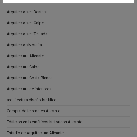
Arquitectos en Altea
Arquitectos en Benissa
Arquitectos en Calpe
Arquitectos en Teulada
Arquitectos Moraira
Arquitectura Alicante
Arquitectura Calpe
Arquitectura Costa Blanca
Arquitectura de interiores
arquitectura diseño biofílico
Compra de terreno en Alicante
Edificios emblemáticos históricos Alicante
Estudio de Arquitectura Alicante