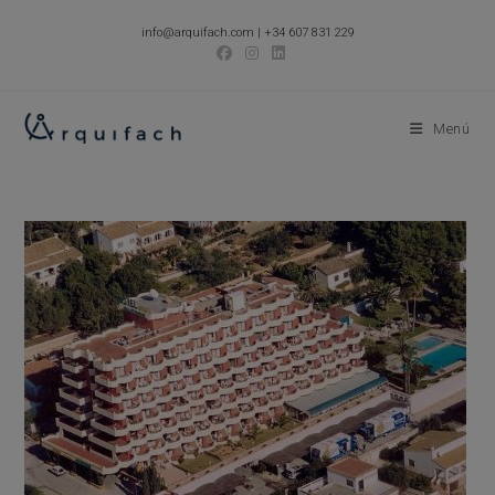
Ir
info@arquifach.com
|
+34 607 831 229
al
contenido
Menú