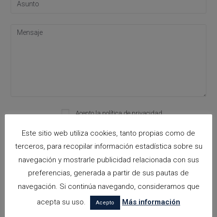
Acepto la
política de privacidad
Please leave this field empty.
Este sitio web utiliza cookies, tanto propias como de
terceros, para recopilar información estadística sobre su
navegación y mostrarle publicidad relacionada con sus
Categorías
preferencias, generada a partir de sus pautas de
arquitectora espacios biofilicos
navegación. Si continúa navegando, consideramos que
Arquitectos en Alicante
acepta su uso.
Más información
Acepto