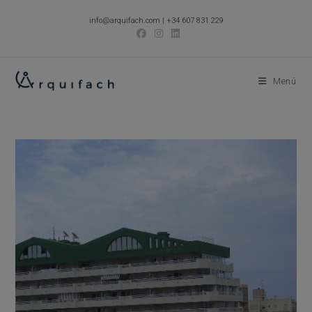
Ir
info@arquifach.com
|
+34 607 831 229
al
contenido
Menú