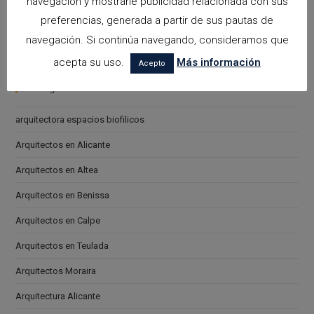
navegación y mostrarle publicidad relacionada con sus
Acepto la
política de privacidad
preferencias, generada a partir de sus pautas de
Please leave this field empty.
navegación. Si continúa navegando, consideramos que
acepta su uso.
Más información
Acepto
Categorías
arquitectora espacios biofilicos
Arquitectos en Alicante
Arquitectos en Altea
Arquitectos en Benissa
Arquitectos en Calpe
Arquitectos en Teulada
Arquitectos Moraira
Arquitectura Alicante