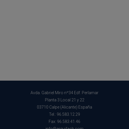
Avda. Gabriel Miro nº34 Edf. Perlamar
Planta 3 Local 21 y 22
03710 Calpe (Alicante) España
Tel.: 96.583.12.29
Fax: 96.583.41.46
info@arquifach.com