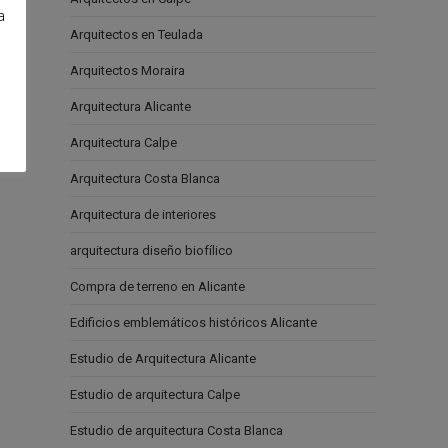
a
Arquitectos en Teulada
e
Arquitectos Moraira
Arquitectura Alicante
Arquitectura Calpe
Arquitectura Costa Blanca
Arquitectura de interiores
arquitectura diseño biofílico
Compra de terreno en Alicante
Edificios emblemáticos históricos Alicante
Estudio de Arquitectura Alicante
Estudio de arquitectura Calpe
Estudio de arquitectura Costa Blanca