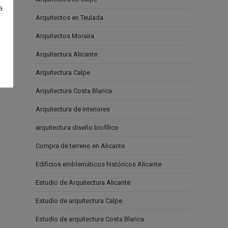
a
Arquitectos en Teulada
e
Arquitectos Moraira
Arquitectura Alicante
Arquitectura Calpe
Arquitectura Costa Blanca
Arquitectura de interiores
arquitectura diseño biofílico
Compra de terreno en Alicante
Edificios emblemáticos históricos Alicante
Estudio de Arquitectura Alicante
Estudio de arquitectura Calpe
Estudio de arquitectura Costa Blanca