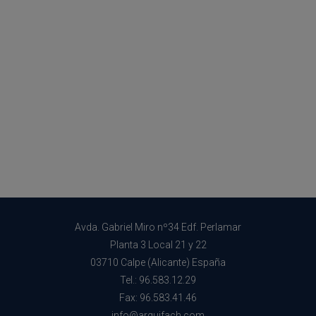
Avda. Gabriel Miro nº34 Edf. Perlamar
Planta 3 Local 21 y 22
03710 Calpe (Alicante) España
Tel.: 96.583.12.29
Fax: 96.583.41.46
info@arquifach.com