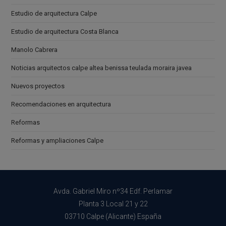
Estudio de arquitectura Calpe
Estudio de arquitectura Costa Blanca
Manolo Cabrera
Noticias arquitectos calpe altea benissa teulada moraira javea
Nuevos proyectos
Recomendaciones en arquitectura
Reformas
Reformas y ampliaciones Calpe
Avda. Gabriel Miro nº34 Edf. Perlamar
Planta 3 Local 21 y 22
03710 Calpe (Alicante) España