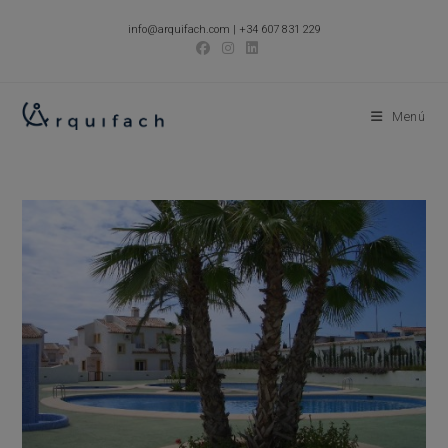
Ir
info@arquifach.com
|
+34 607 831 229
al
contenido
Menú