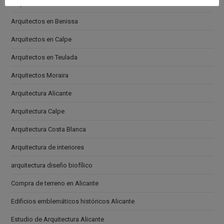
Arquitectos en Altea
Arquitectos en Benissa
Arquitectos en Calpe
Arquitectos en Teulada
Arquitectos Moraira
Arquitectura Alicante
Arquitectura Calpe
Arquitectura Costa Blanca
Arquitectura de interiores
arquitectura diseño biofílico
Compra de terreno en Alicante
Edificios emblemáticos históricos Alicante
Estudio de Arquitectura Alicante