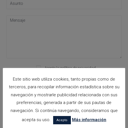
Acepto la
política de privacidad
Please leave this field empty.
Este sitio web utiliza cookies, tanto propias como de
terceros, para recopilar información estadística sobre su
navegación y mostrarle publicidad relacionada con sus
Categorías
preferencias, generada a partir de sus pautas de
arquitectora espacios biofilicos
navegación. Si continúa navegando, consideramos que
acepta su uso.
Más información
Arquitectos en Alicante
Acepto