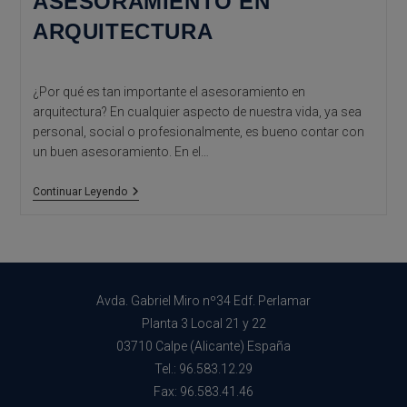
ASESORAMIENTO EN
ARQUITECTURA
¿Por qué es tan importante el asesoramiento en
arquitectura? En cualquier aspecto de nuestra vida, ya sea
personal, social o profesionalmente, es bueno contar con
un buen asesoramiento. En el…
La
Continuar Leyendo
Importancia
Del
Asesoramiento
En
Arquitectura
Avda. Gabriel Miro nº34 Edf. Perlamar
Planta 3 Local 21 y 22
03710 Calpe (Alicante) España
Tel.: 96.583.12.29
Fax: 96.583.41.46