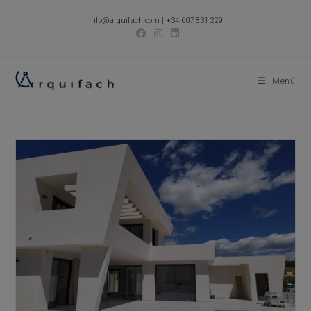
Ir
info@arquifach.com
|
+34 607 831 229
al
contenido
Menú