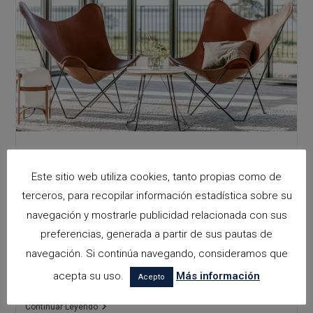
Arquitectura
Viva
HACIA UNA ARQUITECTURA
Este sitio web utiliza cookies, tanto propias como de
MÁS INCLUSIVA
terceros, para recopilar información estadística sobre su
navegación y mostrarle publicidad relacionada con sus
La visión de la arquitectura con perspectiva inclusiva parte
preferencias, generada a partir de sus pautas de
de una premisa crítica: los espacios construidos no son
navegación. Si continúa navegando, consideramos que
neutros. Reconocer esta realidad es el primer paso hacia
acepta su uso.
Más información
un cambio profundo:…
Acepto
Hacia
Continuar Leyendo