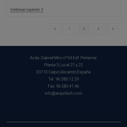
Estudio
Continuar Leyendo
De
Arquitectura
Alicante:
Consejos
Ir a la página anterior
Ir a la 
1
2
3
Para
Comprar
Parcela
O
Terreno
En
Avda. Gabriel Miro nº34 Edf. Perlamar
La
Costa
Planta 3 Local 21 y 22
Blanca
03710 Calpe (Alicante) España
II
Tel.: 96.583.12.29
Fax: 96.583.41.46
info@arquifach.com