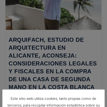
ARQUIFACH, ESTUDIO DE
ARQUITECTURA EN
ALICANTE, ACONSEJA:
CONSIDERACIONES LEGALES
Y FISCALES EN LA COMPRA
DE UNA CASA DE SEGUNDA
MANO EN LA COSTA BLANCA
Este sitio web utiliza cookies, tanto propias como de
Dentro de la oferta de parcelas y terrenos para construir
terceros, para recopilar información estadística sobre su