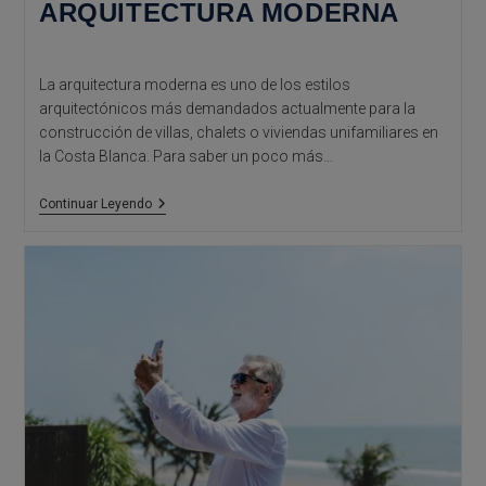
ARQUITECTURA MODERNA
La arquitectura moderna es uno de los estilos
arquitectónicos más demandados actualmente para la
construcción de villas, chalets o viviendas unifamiliares en
la Costa Blanca. Para saber un poco más…
Arquifach,
Continuar Leyendo
Estudio
De
Arquitectura
En
La
Costa
Blanca:
Villa
Arquitectura
Moderna