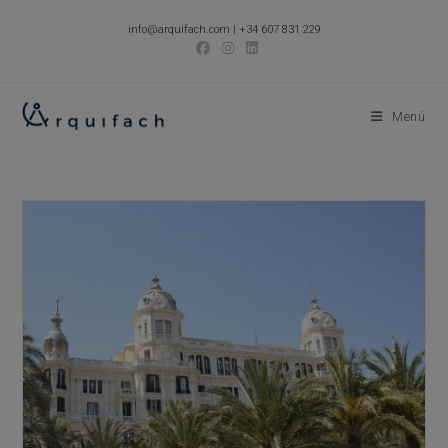
Ir
info@arquifach.com
|
+34 607 831 229
al
contenido
Menú