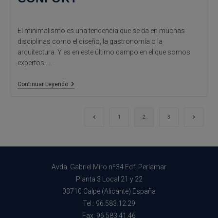
El minimalismo es una tendencia que se da en muchas
disciplinas como el diseño, la gastronomía o la
arquitectura. Y es en este último campo en el que somos
expertos. …
Tendencias
Continuar Leyendo
Arquitectónicas
De
La
Costa
Ir a la página anterior
Ir a la 
1
2
3
Blanca:
Exterior
Minimalista
E
Interior
Confort
Avda. Gabriel Miro nº34 Edf. Perlamar
Planta 3 Local 21 y 22
03710 Calpe (Alicante) España
Tel.: 96.583.12.29
Fax: 96.583.41.46