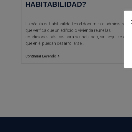
HABITABILIDAD?
La cédula de habitabilidad es el documento administrativ
que verifica que un edificio o vivienda reúne las
condiciones básicas para ser habitado, sin perjuicio de
que en él puedan desarrollarse…
¿Qué
Continuar Leyendo
Es
La
Cédula
De
Habitabilidad?