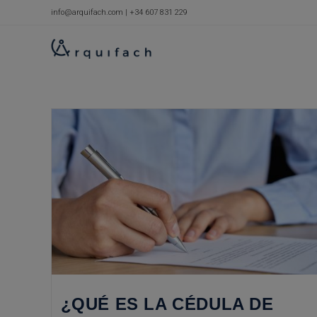
Ir
info@arquifach.com
|
+34 607 831 229
al
contenido
¿QUÉ ES LA CÉDULA DE