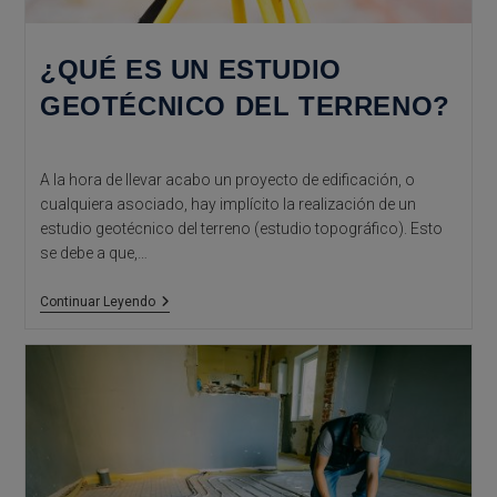
¿QUÉ ES UN ESTUDIO
GEOTÉCNICO DEL TERRENO?
A la hora de llevar acabo un proyecto de edificación, o
cualquiera asociado, hay implícito la realización de un
estudio geotécnico del terreno (estudio topográfico). Esto
se debe a que,…
¿Qué
Continuar Leyendo
Es
Un
Estudio
Geotécnico
Del
Terreno?