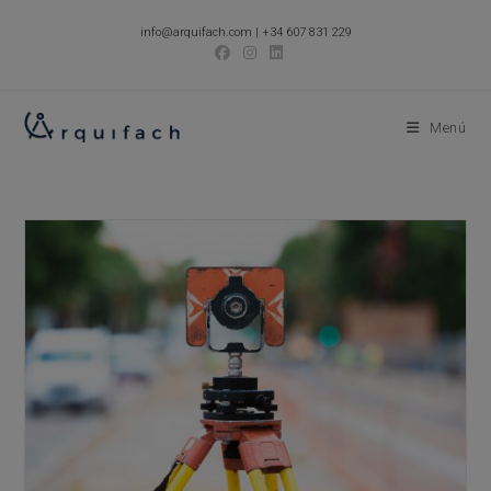
Ir
info@arquifach.com
|
+34 607 831 229
al
contenido
Menú