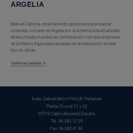
ARGELIA
Manuel Cabrera, está haciendo gestiones para realizar
viviendas sociales en Argelia por el sistema industrializado
de encofrados túneles en combinación con dos empresas
de la Marina Baja especializadas en la realización de este
tipo de obras.
VIVIENDAS
Continuar Leyendo
SOCIALES
EN
ARGELIA
Avda. Gabriel Miro nº34 Edf. Perlamar
Planta 3 Local 21 y 22
03710 Calpe (Alicante) España
Tel.: 96.583.12.29
Fax: 96.583.41.46