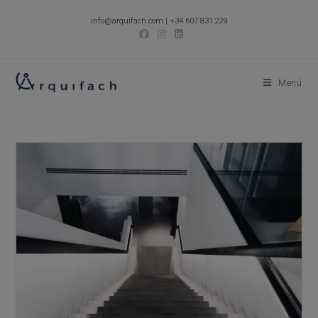
Ir
info@arquifach.com
|
+34 607 831 229
al
contenido
Menú