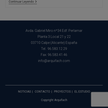
¿Qué
Continuar Leyendo
Es
La
Cédula
De
Habitabilidad?
Avda. Gabriel Miro nº34 Edf. Perlamar
Planta 3 Local 21 y 22
03710 Calpe (Alicante) España
Tel.: 96.583.12.29
Fax: 96.583.41.46
info@arquifach.com
NOTICIAS
CONTACTO
PROYECTOS
EL ESTUDIO
Copyright Arquifach