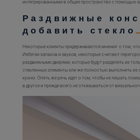
интегрированными в общее пространство с помощью ар
Раздвижные конс
добавить стекло
Некоторые клиенты придерживаются мнения о том, что
Избегая запахов и звуков, некоторые считают перегор
раздвижными дверями, которые будут разделять их толь
стеклянные элементы или же полностью выполнить из с
кухню. Опять же речь идет о том, чтобы не лишать по
в другое и прежде всего не отказываться от визуально