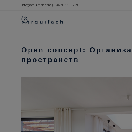
Перейти
info@arquifach.com
|
+34 607 831 229
к
содержимому
Open concept: Организ
пространств