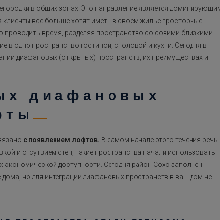
регородки в общих зонах. Это направление является доминирующи
раз клиенты всё больше хотят иметь в своём жилье просторные
о проводить время, разделяя пространство со совими близкими.
е в одно пространство гостиной, столовой и кухни. Сегодня в
ании диафановых (открытых) пространств, их преимуществах и
тых диафановых
фты
связано
с появлением лофтов.
В самом начале этого течения речь
вкой и отсутвием стен, такие пространства начали использовать
х экономической доступности. Сегодня район Сохо заполнен
дома, но для интеграции диафановых пространств в ваш дом не