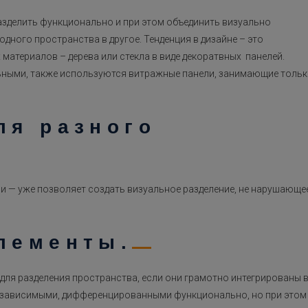
разделить функционально и при этом объединить визуально
дного пространства в другое. Тенденция в дизайне – это
материалов – дерева или стекла в виде декоратвных панелей.
льными, также используются витражные панели, занимающие толь
ля разного
и — уже позволяет создать визуальное разделение, не нарушающе
лементы.
 для разделения пространства, если они грамотно интегрированы 
езависимыми, дифференцированными функционально, но при этом