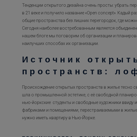
Тенденции открытого дизайна очень просты: убрать пе
в 21 веке и получило название «Open concept». Кадый 
общие пространства без лишних перегородок, где можн
Сегодня наиболее востребованным является объединени
нашем блоге мы поговорим об организации и планиров
наилучших способах их организации.
Источник откры
пространств: ло
Происхождение открытых пространств в жилье тесно 
шла о промышленной эстетике, с её свободной планиро
нью-йоркские студенты и свободные художники ввиду и
фабриками и помещениями, перестраиваемыми в жилые 
нужно иметь квартиру в Нью-Йорке.