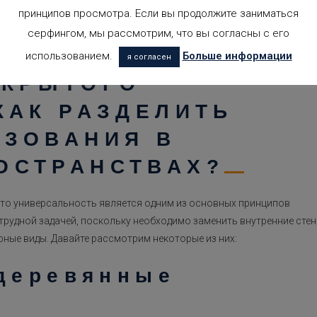
м открыть или закрыть то или иное помещение, если нужно. В
принципов просмотра. Если вы продолжите заниматься
 теряется свет и сохраняется разумная концепция
серфингом, мы рассмотрим, что вы согласны с его
использованием.
Больше информации
я согласен
ТКРЫТОГО
КАК РАЗДЕЛИТЬ
ЬЗОВАНИЯ В
ОСТРАНСТВАХ?
что универсальность является одним из основных принципов
трудной задачей, поскольку необходимо заменить внутренние сте
ные виды. Давайте рассмотрим некоторые из них:
деревянные