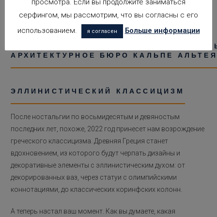
бассейны снаружи наших домов. Забудьте о прямых углах —
просмотра. Если вы продолжите заниматься
это так по-2021-му!
серфингом, мы рассмотрим, что вы согласны с его
использованием.
Больше информации
я согласен
ЭЛЛИНИСТИЧЕСКИЙ КЛАССИЦИЗМ
После ностальгии по восьмидесятым и девяностым
последних лет, похоже, 2022 год принесет нам возрождение
греческого классицизма. Древняя Греция станет
вдохновением, из которого будут черпать дизайны и
декоративные элементы с эллинистическим духом: от
декорированных ваз, через статуи с олимпийскими
коннотациями, до классических коринфских колонн.
А теперь настал ваш момент. Как вы думаете, какая