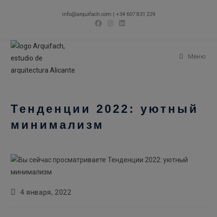
Перейти
info@arquifach.com
|
+34 607 831 229
к
содержимому
Меню
Тенденции 2022: уютный
минимализм
Запись
4 января, 2022
опубликована: