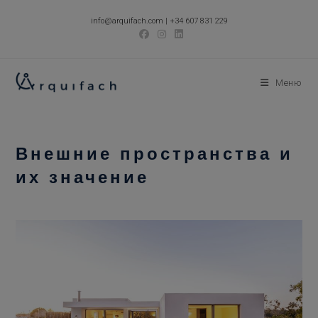
Перейти
info@arquifach.com
|
+34 607 831 229
к
содержимому
Меню
Внешние пространства и
их значение