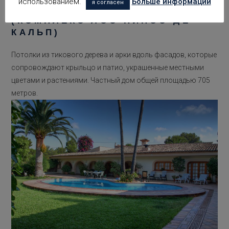
использованием.
Больше информации
я согласен
URB. LOS PINOS DE CALP
(КОМПЛЕКС ЛОС-ПИНОС-ДЕ-
КАЛЬП)
Потолки из тикового дерева и арки вдоль фасадов, которые
сопровождают крыльцо и патио, украшенные местными
цветами и растениями. Частный дом общей площадью 705
метров.