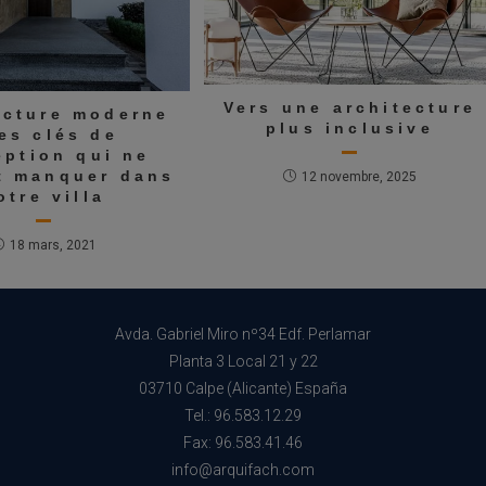
Vers une architecture
ecture moderne
plus inclusive
les clés de
eption qui ne
t manquer dans
12 novembre, 2025
otre villa
18 mars, 2021
Avda. Gabriel Miro nº34 Edf. Perlamar
Planta 3 Local 21 y 22
03710 Calpe (Alicante) España
Tel.: 96.583.12.29
Fax: 96.583.41.46
info@arquifach.com