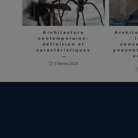
Architecture
Archit
contemporaine:
: 
définition et
conc
caractéristiques
peuven
v
3 février, 2025