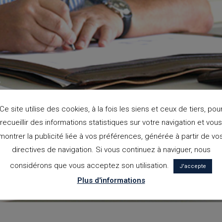
Ce site utilise des cookies, à la fois les siens et ceux de tiers, pou
recueillir des informations statistiques sur votre navigation et vous
montrer la publicité liée à vos préférences, générée à partir de vo
directives de navigation. Si vous continuez à naviguer, nous
considérons que vous acceptez son utilisation.
J'accepte
Plus d'informations