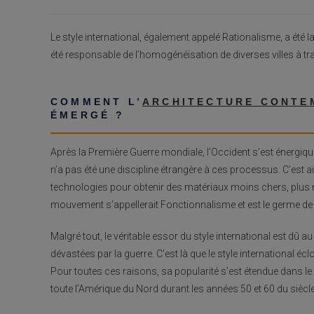
publiée :
Le style international, également appelé Rationalisme, a été 
été responsable de l’homogénéisation de diverses villes à tr
COMMENT L’
ARCHITECTURE CONTE
ÉMERGÉ ?
Après la Première Guerre mondiale, l’Occident s’est énergiquem
n’a pas été une discipline étrangère à ces processus. C’est 
technologies pour obtenir des matériaux moins chers, plus rap
mouvement s’appellerait Fonctionnalisme et est le germe de c
Malgré tout, le véritable essor du style international est dû
dévastées par la guerre. C’est là que le style international 
Pour toutes ces raisons, sa popularité s’est étendue dans le 
toute l’Amérique du Nord durant les années 50 et 60 du siècle