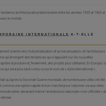
la tendance architecturale prédominante entre les années 1925 et 1965 et
avers le monde.
MPORAINE INTERNATIONALE
A-T-ELLE
ent orienté vers l’industrialisation et la mécanisation, et l’architecture
ainsi qu’émergent des tendances qui s’appuient sur les nouvelles
ides à produire et, finalement, des projets plus utilitaires. En Europe, c
e qui sera plus tard connu sous le nom de « style international ».
 au fait qu’après la Seconde Guerre mondiale, de nombreuses villes ont été
éclot comme une option rapide et bon marché pour redonner vie aux villes.
monde entier, devenant même l’architecture nationale « non officielle » d
 dernier.