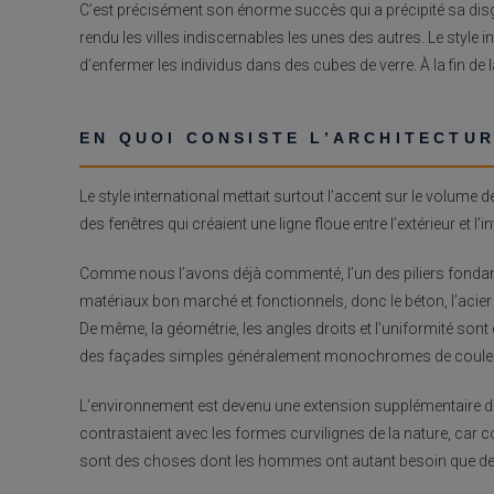
C’est précisément son énorme succès qui a précipité sa disgr
rendu les villes indiscernables les unes des autres. Le style
d’enfermer les individus dans des cubes de verre. À la fin de 
EN QUOI CONSISTE L’ARCHITECTU
Le style international mettait surtout l’accent sur le volume 
des fenêtres qui créaient une ligne floue entre l’extérieur et l’i
Comme nous l’avons déjà commenté, l’un des piliers fondament
matériaux bon marché et fonctionnels, donc le béton, l’acier e
De même, la géométrie, les angles droits et l’uniformité so
des façades simples généralement monochromes de couleur
L’environnement est devenu une extension supplémentaire des
contrastaient avec les formes curvilignes de la nature, car c
sont des choses dont les hommes ont autant besoin que de p