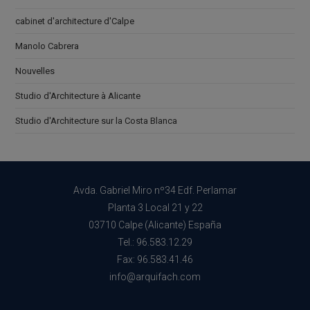
cabinet d'architecture d'Calpe
Manolo Cabrera
Nouvelles
Studio d'Architecture à Alicante
Studio d'Architecture sur la Costa Blanca
Avda. Gabriel Miro nº34 Edf. Perlamar
Planta 3 Local 21 y 22
03710 Calpe (Alicante) España
Tel.: 96.583.12.29
Fax: 96.583.41.46
info@arquifach.com