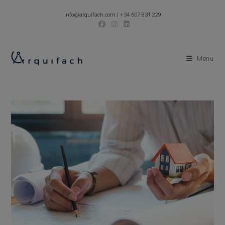
Skip
info@arquifach.com
|
+34 607 831 229
to
content
Menu