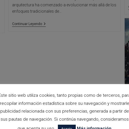
arquitectura ha comenzado a evolucionar más allá de los
enfoques tradicionales de…
La
Continuar Leyendo
Arquitectura
Regenerativa:
Un
Nuevo
Paradigma
Para
Un
Futuro
Sostenible
Este sitio web utiliza cookies, tanto propias como de terceros, par
recopilar información estadística sobre su navegación y mostrarl
publicidad relacionada con sus preferencias, generada a partir de
sus pautas de navegación. Si continúa navegando, consideramos
que acepta su uso.
Más información
Acepto