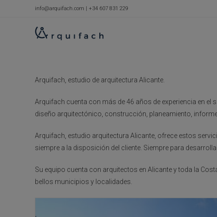
Ir
info@arquifach.com
|
+34 607 831 229
al
contenido
Arquifach, estudio de arquitectura Alicante.
Arquifach cuenta con más de 46 años de experiencia en el s
diseño arquitectónico, construcción, planeamiento, informe
Arquifach, estudio arquitectura Alicante, ofrece estos ser
siempre a la disposición del cliente. Siempre para desarrolla
Su equipo cuenta con arquitectos en Alicante y toda la Cost
bellos municipios y localidades.