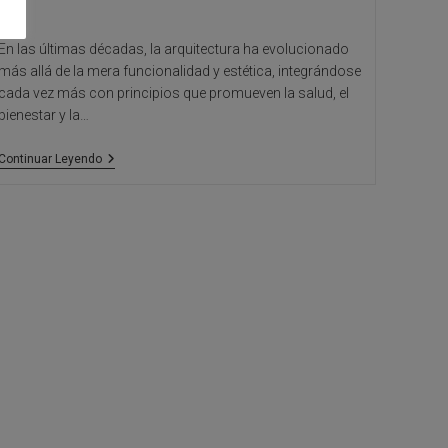
En las últimas décadas, la arquitectura ha evolucionado
más allá de la mera funcionalidad y estética, integrándose
cada vez más con principios que promueven la salud, el
bienestar y la…
Arquitectura
Continuar Leyendo
Y
Las
Innovaciones
En
Espacios
Biofílicos