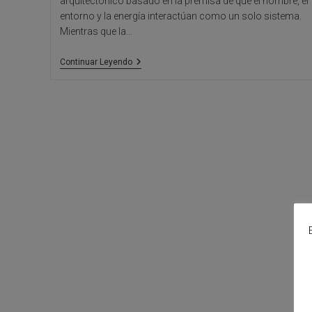
arquitectónico basado en la premisa de que el hombre, el
entorno y la energía interactúan como un solo sistema.
Mientras que la…
Arquitectura
Continuar Leyendo
Holística:
Diseñando
Con
Conciencia
Integral