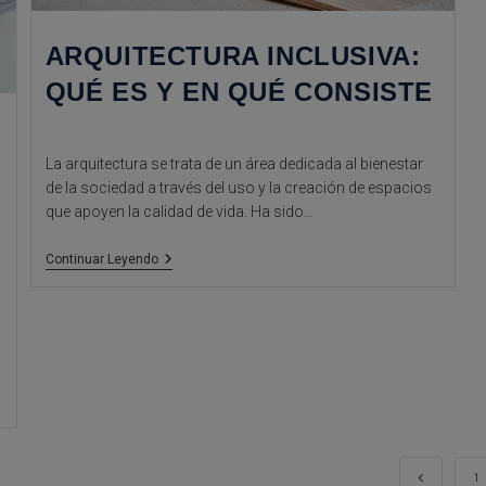
ARQUITECTURA INCLUSIVA:
QUÉ ES Y EN QUÉ CONSISTE
La arquitectura se trata de un área dedicada al bienestar
de la sociedad a través del uso y la creación de espacios
que apoyen la calidad de vida. Ha sido…
Arquitectura
Continuar Leyendo
Inclusiva:
Qué
Es
Y
En
Qué
Consiste
Ir a la pá
1