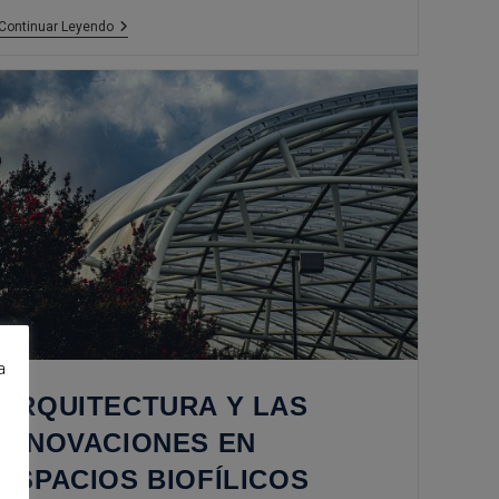
Arquitectura
Continuar Leyendo
Con
Perspectiva
De
Género
a
e
ARQUITECTURA Y LAS
INNOVACIONES EN
ESPACIOS BIOFÍLICOS