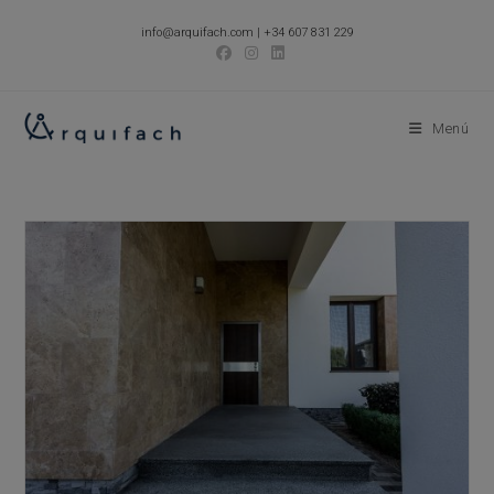
Ir
info@arquifach.com
|
+34 607 831 229
al
contenido
Menú