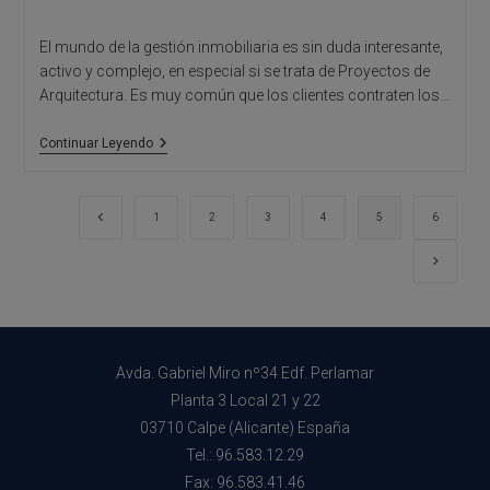
El mundo de la gestión inmobiliaria es sin duda interesante,
activo y complejo, en especial si se trata de Proyectos de
Arquitectura. Es muy común que los clientes contraten los…
Arquitectos
Continuar Leyendo
Calpe:
Cómo
Evitar
Retrasos
Ir a la página anterior
1
2
3
4
5
6
En
Proyectos
Ir a la 
De
Arquitectura
Avda. Gabriel Miro nº34 Edf. Perlamar
Planta 3 Local 21 y 22
03710 Calpe (Alicante) España
Tel.: 96.583.12.29
Fax: 96.583.41.46