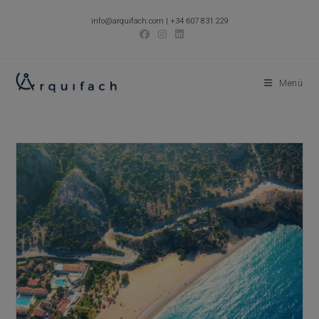
Ir
info@arquifach.com
|
+34 607 831 229
al
contenido
Menú