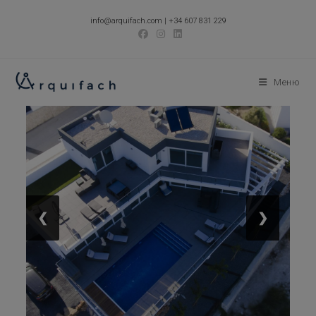
Перейти
info@arquifach.com
|
+34 607 831 229
к
содержимому
Меню
❮
❯