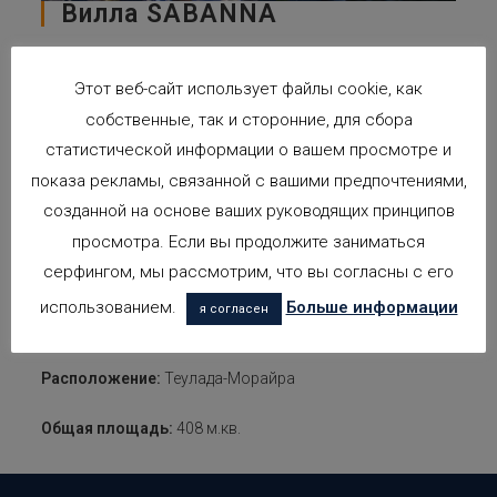
Вилла SABANNA
Дата: 01.10.2018
Этот веб-сайт использует файлы cookie, как
Автор: Arquifach
Местоположение: Teulada - Moraira
собственные, так и сторонние, для сбора
статистической информации о вашем просмотре и
Отельностящий дом для одной семьи с бассейном,
показа рекламы, связанной с вашими предпочтениями,
расположенный внутри урбанизации.
Состоит из двух
созданной на основе ваших руководящих принципов
наземных этажей и подвального этажа. Здание
просмотра. Если вы продолжите заниматься
состоит из гостиной-столовой и кухни в одном общем
серфингом, мы рассмотрим, что вы согласны с его
пространстве, 5 спален, 3 санузлов с ванными,
гостевого санузла, гаража и помещения для спортзала
использованием.
Больше информации
я согласен
в подвальном этаже.
Расположение:
Теулада-Морайра
Общая площадь:
408 м.кв.