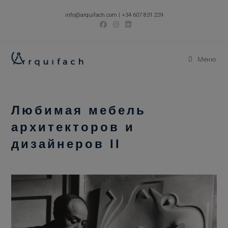
Перейти
info@arquifach.com
|
+34 607 831 229
к
содержимому
Меню
Любимая мебель
архитекторов и
дизайнеров II