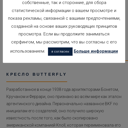
собственные, так и сторонние, для сбора
Чарльзом и Рэй, он получил премию «Low Cost Furniture» в
статистической информации о вашем просмотре и
Нью-Йорке в 50-х годах. Его универсальность,
показа рекламы, связанной с вашими предпочтениями,
элегантность и, прежде всего, дешевизна производства
созданной на основе ваших руководящих принципов
означают, что сегодня его можно встретить во
просмотра. Если вы продолжите заниматься
всевозможных коммерческих помещениях и жилых домах.
серфингом, мы рассмотрим, что вы согласны с его
использованием.
Больше информации
я согласен
КРЕСЛО BUTTERFLY
Разработанное в конце 1938 года архитекторами Бонетом,
Кручаном и Феррари, оно признано во всём мире как эталон
аргентинского дизайна. Первоначально названное BKF по
инициалам его создателей, оно получило широкую
известность после того, как было скопировано
американской компанией Knoll, которая переименовала его