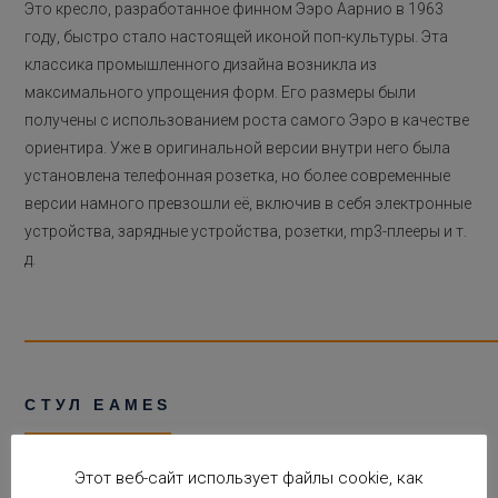
Это кресло, разработанное финном Ээро Аарнио в 1963
году, быстро стало настоящей иконой поп-культуры. Эта
классика промышленного дизайна возникла из
максимального упрощения форм. Его размеры были
получены с использованием роста самого Ээро в качестве
ориентира. Уже в оригинальной версии внутри него была
установлена ​​телефонная розетка, но более современные
версии намного превзошли её, включив в себя электронные
устройства, зарядные устройства, розетки, mp3-плееры и т.
д.
СТУЛ EAMES
Этот стул с простыми линиями стал настоящей иконой
Этот веб-сайт использует файлы cookie, как
скандинавского дизайна. Созданный супругами Имз,