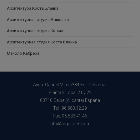
Архитектура Коста Бланка
Архитектурная студия Аликанте
Архитектурная студия Кальпе
Архитектурная студия Коста Бланка
Маноло Кабрера
Avda. Gabriel Miro nº34 Edf. Perlamar
Planta 3 Local 21 y 22
03710 Calpe (Alicante) España
Tel.: 96.583.12.29
Fax: 96.583.41.46
info@arquifach.com