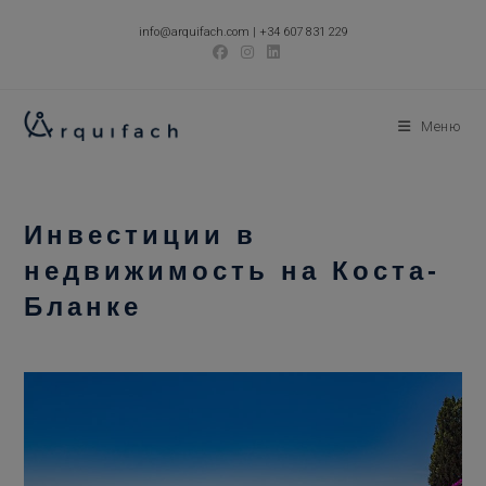
Перейти
info@arquifach.com
|
+34 607 831 229
к
содержимому
Меню
Инвестиции в
недвижимость на Коста-
Бланке