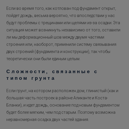
Если во время того, как котлован под фундамент открыт,
пойдет дождь, весьма вероятно, что впоследствии у нас
будут проблемы с трещинами или щелями из-за осадки. Эта
ситуация может возникнуть независимо от того, оставили
ли мы деформационный шов между двумя частями
строения или, наоборот, применили систему связывания
двух строений (фундамента и конструкции), так чтобы
теоретически они были единым целым.
Сложности, связанные с
типом грунта
Если грунт, на котором расположен дом, глинистый (как и
большая часть построек в районе Аликанте и Коста-
Бланки), и идет дождь, основание под новым фундаментом
будет более мягким, чем под старым. Поэтому возможна
неравномерная осадка двух частей здания.