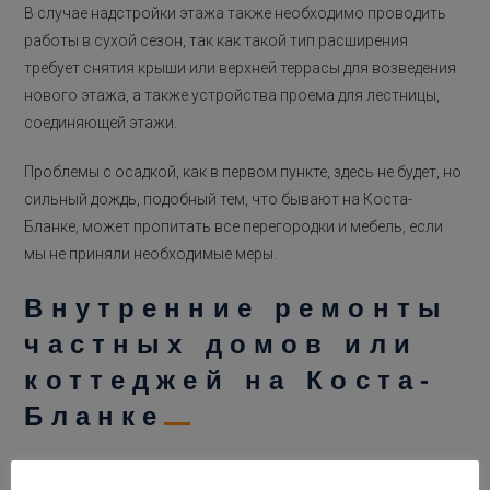
В случае надстройки этажа также необходимо проводить
работы в сухой сезон, так как такой тип расширения
требует снятия крыши или верхней террасы для возведения
нового этажа, а также устройства проема для лестницы,
соединяющей этажи.
Проблемы с осадкой, как в первом пункте, здесь не будет, но
сильный дождь, подобный тем, что бывают на Коста-
Бланке, может пропитать все перегородки и мебель, если
мы не приняли необходимые меры.
Внутренние ремонты
частных домов или
коттеджей на Коста-
Бланке
Если планируются работы по внутреннему ремонту, такие