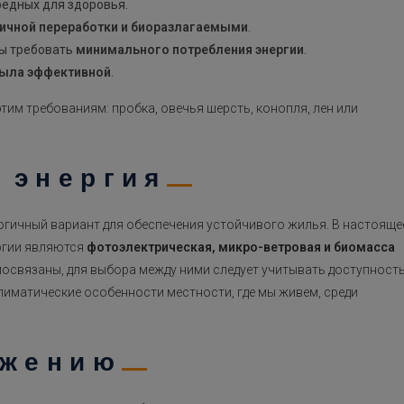
редных для здоровья.
ичной переработки и биоразлагаемыми
.
ны требовать
минимального потребления энергии
.
была эффективной
.
им требованиям: пробка, овечья шерсть, конопля, лен или
 энергия
гичный вариант для обеспечения устойчивого жилья. В настояще
ргии являются
фотоэлектрическая, микро-ветровая и биомасса
имосвязаны, для выбора между ними следует учитывать доступност
лиматические особенности местности, где мы живем, среди
ужению