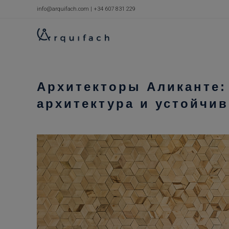
Перейти
info@arquifach.com
|
+34 607 831 229
к
содержимому
Архитекторы Аликанте:
архитектура и устойчи