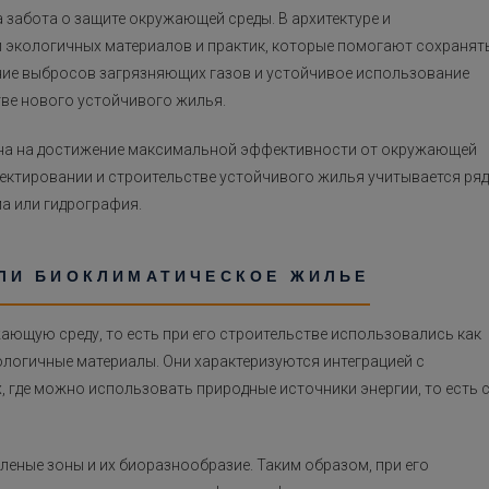
забота о защите окружающей среды. В архитектуре и
и экологичных материалов и практик, которые помогают сохранят
ние выбросов загрязняющих газов и устойчивое использование
тве нового устойчивого жилья.
ена на достижение максимальной эффективности от окружающей
ектировании и строительстве устойчивого жилья учитывается ряд
ма или гидрография.
ИЛИ БИОКЛИМАТИЧЕСКОЕ ЖИЛЬЕ
ающую среду, то есть при его строительстве использовались как
логичные материалы. Они характеризуются интеграцией с
 где можно использовать природные источники энергии, то есть 
еные зоны и их биоразнообразие. Таким образом, при его