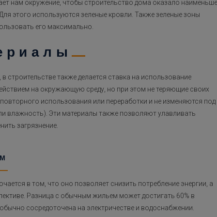
ает нам окружение, чтобы строительство дома оказало наименьш
. Для этого используются зеленые кровли. Также зеленые зоны
пользовать его максимально.
ериалы
в строительстве также делается ставка на использование
ействием на окружающую среду, но при этом не теряющие своих
 повторного использования или переработки и не изменяются под
ли влажность). Эти материалы также позволяют улавливать
нить загрязнение.
ЕМ
ается в том, что оно позволяет снизить потребление энергии, а
ективе. Разница с обычным жильем может достигать 60% в
обычно сосредоточена на электричестве и водоснабжении.