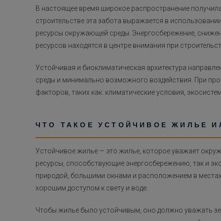
В настоящее время широкое распространение получила 
строительстве эта забота выражается в использовани
ресурсы окружающей среды. Энергосбережение, сниже
ресурсов находятся в центре внимания при строительс
Устойчивая и биоклиматическая архитектура направл
среды и минимально возможного воздействия. При про
факторов, таких как: климатические условия, экосисте
ЧТО ТАКОЕ УСТОЙЧИВОЕ ЖИЛЬЕ 
Устойчивое жилье — это жилье, которое уважает окруж
ресурсы, способствующие энергосбережению, так и эко
природой, большими окнами и расположением в местах,
хорошим доступом к свету и воде.
Чтобы жилье было устойчивым, оно должно уважать зел