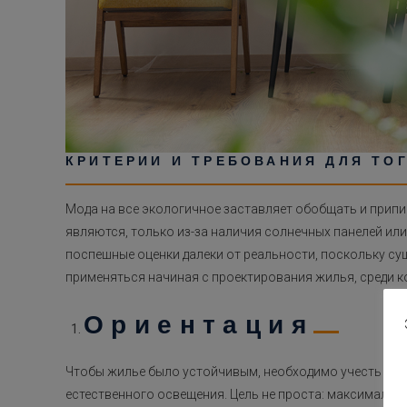
КРИТЕРИИ И ТРЕБОВАНИЯ ДЛЯ ТО
Мода на все экологичное заставляет обобщать и прип
являются, только из-за наличия солнечных панелей ил
поспешные оценки далеки от реальности, поскольку с
применяться начиная с проектирования жилья, среди 
Ориентация
Чтобы жилье было устойчивым, необходимо учесть ег
естественного освещения. Цель не проста: максимальн