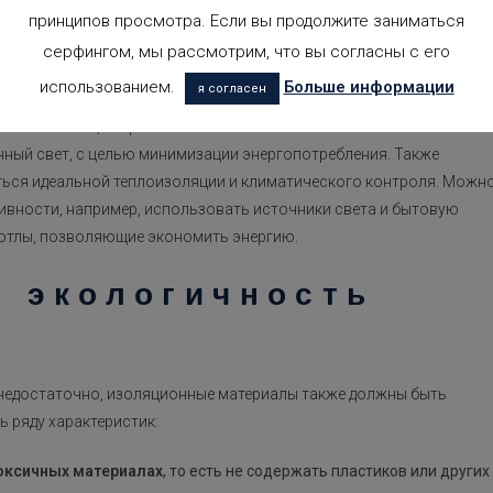
ия каждого из помещений для снижения потребности в энергии.
принципов просмотра. Если вы продолжите заниматься
серфингом, мы рассмотрим, что вы согласны с его
ность
использованием.
Больше информации
я согласен
 расположению, старается максимально использовать
нный свет, с целью минимизации энергопотребления. Также
ться идеальной теплоизоляции и климатического контроля. Можн
ивности, например, использовать источники света и бытовую
котлы, позволяющие экономить энергию.
и экологичность
о недостаточно, изоляционные материалы также должны быть
 ряду характеристик:
оксичных материалах
, то есть не содержать пластиков или других