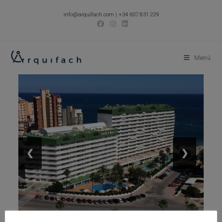
Ir
info@arquifach.com
|
+34 607 831 229
al
contenido
Menú
❮
❯