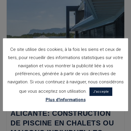
Costa
Blanca
:
Villa
D’architecture
Moderne.
Ce site utilise des cookies, à la fois les siens et ceux de
tiers, pour recueillir des informations statistiques sur votre
navigation et vous montrer la publicité liée à vos
préférences, générée à partir de vos directives de
navigation. Si vous continuez à naviguer, nous considérons
que vous acceptez son utilisation.
J'accepte
Plus d'informations
CABINET D’ARCHITECTURE
ALICANTE: CONSTRUCTION
DE PISCINE EN CHALETS OU