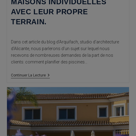
MAISONS INDIVIDUELLES
AVEC LEUR PROPRE
TERRAIN.
Dans cet article du blog d'Arquifach, studio d'architecture
d'Alicante, nous parlerons d'un sujet sur lequel nous
recevons de nombreuses demandes de la part de nos
clients: comment planifier des piscines…
Cabinet
Continuer La Lecture
D’architecture
Alicante:
Construction
De
Piscine
En
Chalets
Ou
Maisons
Individuelles
Avec
Leur