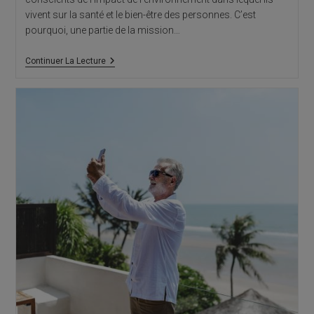
vivent sur la santé et le bien-être des personnes. C’est
pourquoi, une partie de la mission…
Architectes
Continuer La Lecture
Alicante
:
Facteurs
Pour
La
Construction
D’une
Maison
Saine
Sur
La
Costa
Blanca.