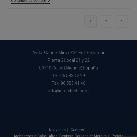
Arquifach,
Continuer La Lecture
Cabinet
D’architecture
D’Alicante,
Conseille
Aller à 
1
2
:
Considérations
Juridiques
Et
Fiscales
Lors
Avda. Gabriel Miro nº34 Edf. Perlamar
De
L’achat
Planta 3 Local 21 y 22
D’une
03710 Calpe (Alicante) España
Résidence
Secondaire
Tel.: 96.583.12.29
Sur
Fax: 96.583.41.46
La
Costa
info@arquifach.com
Blanca.
Nouvelles
Contact
Architectes à Calpe, Altea, Benissa, Teulada et Moraira
Projets