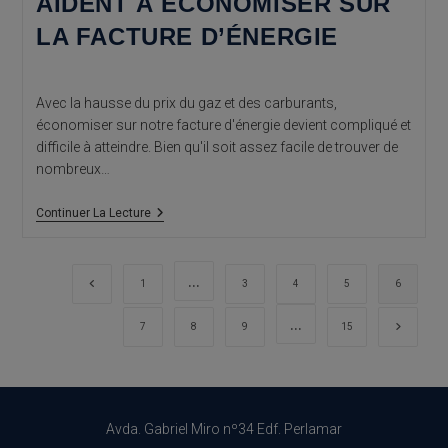
AIDENT À ÉCONOMISER SUR
LA FACTURE D’ÉNERGIE
Avec la hausse du prix du gaz et des carburants,
économiser sur notre facture d'énergie devient compliqué et
difficile à atteindre. Bien qu'il soit assez facile de trouver de
nombreux…
Rénovations
Continuer La Lecture
Qui
Vous
Aident
À
…
Go to the previous page
1
3
4
5
6
Économiser
Sur
…
La
Aller à 
7
8
9
15
Facture
D’énergie
Avda. Gabriel Miro nº34 Edf. Perlamar