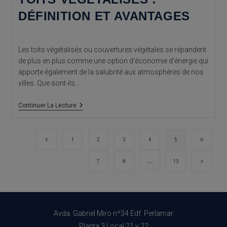
DÉFINITION ET AVANTAGES
Les toits végétalisés ou couvertures végétales se répandent
de plus en plus comme une option d'économie d'énergie qui
apporte également de la salubrité aux atmosphères de nos
villes. Que sont-ils…
Toits
Continuer La Lecture
Végétalisés
:
Définition
Et
Go to the previous page
1
2
3
4
5
6
Avantages
…
Aller à 
7
8
13
Avda. Gabriel Miro nº34 Edf. Perlamar
Planta 3 Local 21 y 22