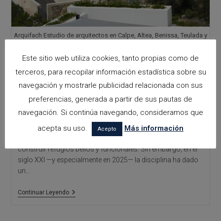
Arquifach Estudio de arquitectos en Calpe, Altea, Benissa, Teulada y
Moraira.
Este sitio web utiliza cookies, tanto propias como de
NEUROARQUITECTURA:
terceros, para recopilar información estadística sobre su
navegación y mostrarle publicidad relacionada con sus
CUANDO EL ESPACIO
preferencias, generada a partir de sus pautas de
MOLDEA LA MENTE
navegación. Si continúa navegando, consideramos que
acepta su uso.
Más información
Acepto
Durante siglos, la arquitectura se entendió como el arte de
construir refugios bellos y funcionales. Sin embargo, en el
siglo XXI —y especialmente en 2025— la disciplina ha dado
un…
Neuroarquitectura:
Continuar Leyendo
Cuando
El
Espacio