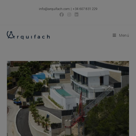
Ir
info@arquifach.com
|
+34 607 831 229
al
contenido
Menú