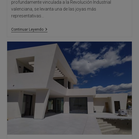
profundamente vinculada a la Revolución Industrial
valenciana, se levanta una de las joyas más
representativas…
Fábrica
Continuar Leyendo
Agres,
Alcoy:
Modernismo
Industrial,
Arquitectura
Alicante