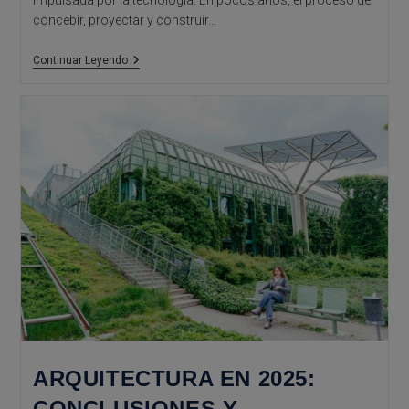
impulsada por la tecnología. En pocos años, el proceso de
concebir, proyectar y construir…
Arquitectura
Continuar Leyendo
Digital:
Cómo
La
Tecnología
Redefine
El
Diseño
ARQUITECTURA EN 2025:
CONCLUSIONES Y