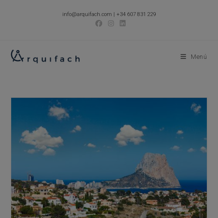
Ir
info@arquifach.com
|
+34 607 831 229
al
contenido
Menú