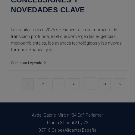
NOVEDADES CLAVE
La arquitectura en 2025 se encuentra en un momento de
transición profunda, en el que convergen las exigencias
medioambientales, los avances tecnológicos y las nuevas
formas de habitar y de…
Arquitectura
Continuar Leyendo
En
2025:
Conclusiones
Y
…
Ir a la 
1
2
3
4
14
Novedades
Clave
Avda. Gabriel Miro nº34 Edf. Perlamar
Planta 3 Local 21 y 22
03710 Calpe (Alicante) España