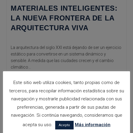
MATERIALES INTELIGENTES:
LA NUEVA FRONTERA DE LA
ARQUITECTURA VIVA
La arquitectura del siglo XXI está dejando de ser un ejercicio
estático para convertirse en un sistema dinámico y
sensible. A medida que las ciudades crecen y el cambio
climático…
Materiales
Continuar Leyendo
Este sitio web utiliza cookies, tanto propias como de
Inteligentes:
La
terceros, para recopilar información estadística sobre su
Nueva
navegación y mostrarle publicidad relacionada con sus
Frontera
De
preferencias, generada a partir de sus pautas de
La
Arquitectura
navegación. Si continúa navegando, consideramos que
Viva
acepta su uso.
Más información
Acepto