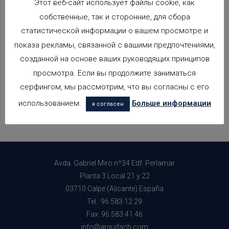
Этот веб-сайт использует файлы cookie, как
ВИЛЛА В БЕНИССЕ
собственные, так и сторонние, для сбора
Дата: 2005
статистической информации о вашем просмотре и
Автор: Arquifach
показа рекламы, связанной с вашими предпочтениями,
Местоположение: Benissa
созданной на основе ваших руководящих принципов
просмотра. Если вы продолжите заниматься
Частный дом с бассейном
серфингом, мы рассмотрим, что вы согласны с его
Общая площадь:
420,20 м.кв.
использованием.
Больше информации
я согласен
Расположение:
Бенисса
Avda. Gabriel Miro nº34 Edf. Perlamar
Planta 3 Local 21 y 22
03710 Calpe (Alicante) España
Tel.: 96.583.12.29
Fax: 96.583.41.46
info@arquifach.com