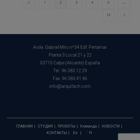
Открытые
…
Перейти на предыдущую страницу
1
2
3
4
5
Пространства
Перейт
13
Avda. Gabriel Miro nº34 Edf. Perlamar
Planta 3 Local 21 y 22
03710 Calpe (Alicante) España
Tel.: 96.583.12.29
Fax: 96.583.41.46
info@arquifach.com
ГЛАВНАЯ
СТУДИЯ
ПРОЕКТЫ
Команда
НОВОСТИ
КОНТАКТЫ
Es
Fr