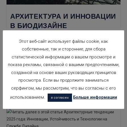
АРХИТЕКТУРА И ИННОВАЦИИ
В БИОДИЗАЙНЕ
ПРОСТРАНСТВ
Этот веб-сайт использует файлы cookie, как
собственные, так и сторонние, для сбора
В последние десятилетия архитектура вышла за рамки
статистической информации о вашем просмотре и
простой функциональности и эстетики, все больше
показа рекламы, связанной с вашими предпочтениями,
интегрируясь с принципами, способствующими
созданной на основе ваших руководящих принципов
здоровью, благополучию и устойчивому развитию.
Одним из таких новых и революционных направлений
просмотра. Если вы продолжите заниматься
является…
серфингом, мы рассмотрим, что вы согласны с его
использованием.
Больше информации
Архитектура
Продолжить Чтение
я согласен
И
Инновации
В
Биодизайне
Пространств