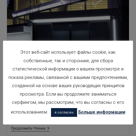
Этот веб-сайт использует файлы cookie, как
СВЕТОДИОДНОЕ
собственные, так и сторонние, для сбора
ОСВЕЩЕНИЕ ЭКСТЕРЬЕРОВ
статистической информации о вашем просмотре и
показа рекламы, связанной с вашими предпочтениями,
созданной на основе ваших руководящих принципов
Каждый раз, когда мы беремся за проект экстерьера,
просмотра. Если вы продолжите заниматься
возникает задача освещения, которую в Arquifach мы
очень тщательно учитываем. Наши дома расположены
серфингом, мы рассмотрим, что вы согласны с его
в сказочных местах. В прекрасных городах Коста-
использованием.
Больше информации
я согласен
Бланки, таких как:…
Светодиодное
Продолжить Чтение
Освещение