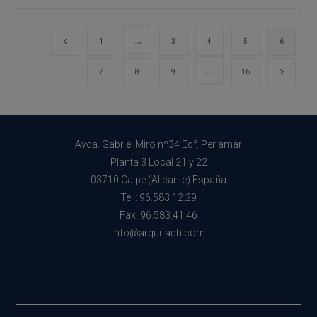
Passivhaus
…
Перейти на предыдущую страницу
1
3
4
5
6
…
Перейт
7
8
9
16
Avda. Gabriel Miro nº34 Edf. Perlamar
Planta 3 Local 21 y 22
03710 Calpe (Alicante) España
Tel.: 96.583.12.29
Fax: 96.583.41.46
info@arquifach.com