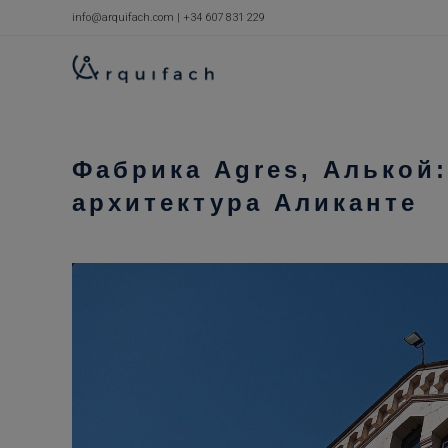
Перейти
info@arquifach.com
|
+34 607 831 229
к
содержимому
Фабрика Agres, Алько
архитектура Аликанте