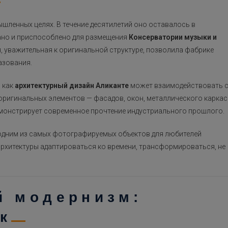
шленных целях. В течение десятилетий оно оставалось в
ано и приспособлено для размещения
Консерватории музыки и
я, уважительная к оригинальной структуре, позволила фабрике
азования.
 как
архитектурный дизайн Аликанте
может взаимодействовать 
 оригинальных элементов — фасадов, окон, металлического каркас
емонстрирует современное прочтение индустриального прошлого.
одним из самых фотографируемых объектов для любителей
архитектуры адаптироваться ко времени, трансформироваться, не
й модернизм:
к