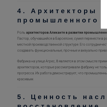
4. Архитекторы 
промышленного 
Роль
архитекторов Аликанте
в развитии промышленн
Пастор, обучавшийся в Барселоне, сумел перенести в р
местной производственной структуре. Его сотрудничес
создавать функциональные, прочные и визуально привл
Фабрика на улице Агрес, 8 является в этом смысле при
архитекторов, которые рассматривали фабрику не толь
прогресса. Их работа демонстрирует, что промышленн
красивым.
5. Ценность нас
восстановление