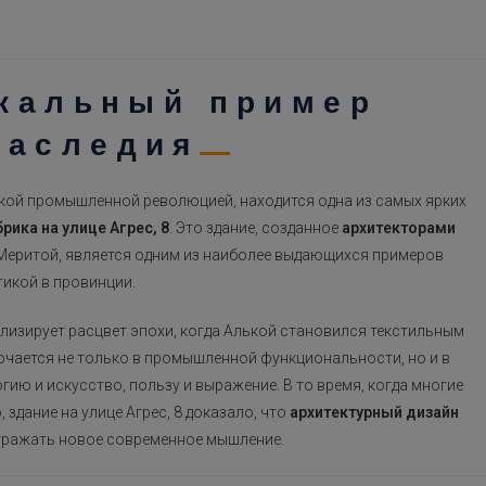
икальный пример
наследия
йской промышленной революцией, находится одна из самых ярких
рика на улице Агрес, 8
. Это здание, созданное
архитекторами
Меритой, является одним из наиболее выдающихся примеров
тикой в провинции.
лизирует расцвет эпохи, когда Алькой становился текстильным
ючается не только в промышленной функциональности, но и в
гию и искусство, пользу и выражение. В то время, когда многие
здание на улице Агрес, 8 доказало, что
архитектурный дизайн
тражать новое современное мышление.