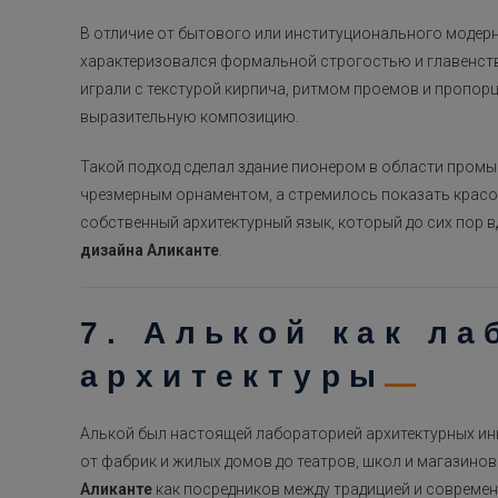
В отличие от бытового или институционального модер
характеризовался формальной строгостью и главенство
играли с текстурой кирпича, ритмом проемов и пропор
выразительную композицию.
Такой подход сделал здание пионером в области про
чрезмерным орнаментом, а стремилось показать красо
собственный архитектурный язык, который до сих пор
дизайна Аликанте
.
7. Алькой как ла
архитектуры
Алькой был настоящей лабораторией архитектурных инн
от фабрик и жилых домов до театров, школ и магазинов
Аликанте
как посредников между традицией и совреме