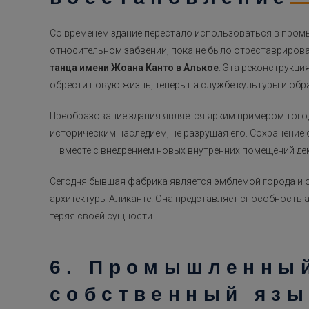
Со временем здание перестало использоваться в промы
относительном забвении, пока не было отреставриров
танца имени Жоана Канто в Алькое
. Эта реконструкци
обрести новую жизнь, теперь на службе культуры и обр
Преобразование здания является ярким примером того,
историческим наследием, не разрушая его. Сохранение
— вместе с внедрением новых внутренних помещений д
Сегодня бывшая фабрика является эмблемой города и 
архитектуры Аликанте. Она представляет способность 
теряя своей сущности.
6. Промышленны
собственный язы