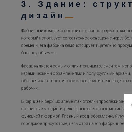
3. Здание: струк
дизайн
Фабричный комплекс состоит из главного двухэтажног
который использует естественное освещение через бо
времени, эта фабрика демонстрирует тщательно проду
балансу объемов.
Фасад является самым отличительным элементом: испо
керамическими обрамлениями и полукруглыми арками, 
обеспечивают постоянное освещение интерьера, что де
рабочих.
В карнизе и верхних элементах отделки прослеживаетс
волнистые молдинги, рельефные цветочные мотивы и 
функцией и формой. Главный вход, обрамленный лучко
городское присутствие, несмотря на его фабричное наз