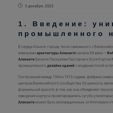
Запись
3 декабря, 2025
опубликована:
1. Введение: ун
промышленного 
В сердце Алькоя, города, тесно связанного с Валенси
жемчужин
архитектуры Аликанте
начала XX века —
Фаб
Аликанте
Висенте Паскуалем Пастором и Хосе Кортом 
промышленного
дизайна зданий
с модернистской эсте
Построенная между 1904 и 1913 годами, фабрика симво
центром Валенсийского сообщества. Её ценность закл
формальной красоте, в том, как она объединяет техноло
заводские корпуса проектировались сугубо утилитарно, 
Аликанте
может быть инновационным, эстетичным и о