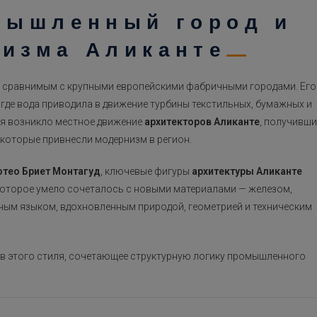
мышленный город и
изма Аликанте
, сравнимым с крупными европейскими фабричными городами. Его
где вода приводила в движение турбины текстильных, бумажных и
ия возникло местное движение
архитекторов Аликанте
, получивши
которые привнесли модернизм в регион.
тео Бриет Монтагуд
, ключевые фигуры
архитектуры Аликанте
 которое умело сочеталось с новыми материалами — железом,
ным языком, вдохновленным природой, геометрией и техническим
ств этого стиля, сочетающее структурную логику промышленного