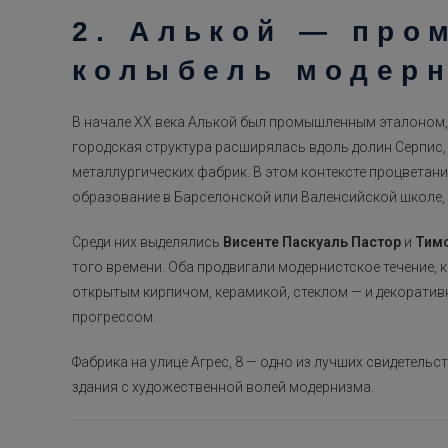
2. Алькой — про
колыбель модерн
В начале XX века Алькой был промышленным эталоном
городская структура расширялась вдоль долин Серпис, 
металлургических фабрик. В этом контексте процветан
образование в Барселонской или Валенсийской школе, 
Среди них выделялись
Висенте Паскуаль Пастор
и
Тимо
того времени. Оба продвигали модернистское течение,
открытым кирпичом, керамикой, стеклом — и декоратив
прогрессом.
Фабрика на улице Агрес, 8 — одно из лучших свидетель
здания с художественной волей модернизма.