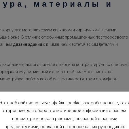
тура, материалы и
о корпуса с металлическим каркасом и кирпичными стенами,
льшие окна. В отличие от обычных промышленных построек своего
манный
дизайн зданий
с вниманием к эстетическим деталям и
льзование красного лицевого кирпича контрастирует со светлым
придавая ему ритмичный и элегантный вид. Большие окна
монстрирует заботу как об эффективности, так и о комфорте
я влияние
архитектурного дизайна Аликанте в стиле модерн
:
Этот веб-сайт использует файлы cookie, как собственные, так 
симметричная композиция, отражающая равновесие между
сторонние, для сбора статистической информации о вашем
вой аркой и растительным орнаментом, придает зданию уникально
просмотре и показа рекламы, связанной с вашими
начение.
предпочтениями, созданной на основе ваших руководящих