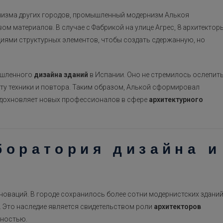
низма других городов, промышленный модернизм Алькоя
м материалов. В случае с Фабрикой на улице Агрес, 8 архитектор
циями структурных элементов, чтобы создать сдержанную, но
мышленного
дизайна зданий
в Испании. Оно не стремилось ослепит
ту техники и повтора. Таким образом, Алькой сформировал
 вдохновляет новых профессионалов в сфере
архитектурного
боратория дизайна и
оваций. В городе сохранилось более сотни модернистских зданий
. Это наследие является свидетельством роли
архитекторов
нностью.