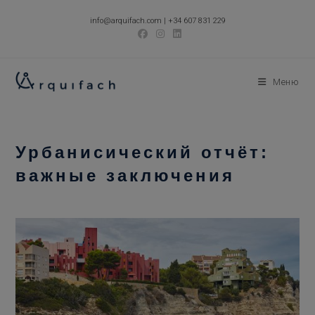
Перейти
info@arquifach.com
|
+34 607 831 229
к
содержимому
Меню
Урбанисический отчёт:
важные заключения