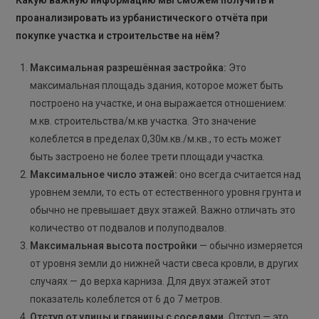
Какую важную информацию мы сможем получить и
проанализировать из урбанистического отчёта при
покупке участка и строительстве на нём?
Максимальная разрешённая застройка:
Это
максимальная площадь здания, которое может быть
построено на участке, и она выражается отношением:
м.кв. строительства/м.кв участка. Это значение
колеблется в пределах 0,30м.кв./м.кв., то есть может
быть застроено не более трети площади участка.
Максимальное число этажей:
оно всегда считается над
уровнем земли, то есть от естественного уровня грунта и
обычно не превышает двух этажей. Важно отличать это
количество от подвалов и полуподвалов.
Максимальная высота постройки
— обычно измеряется
от уровня земли до нижней части свеса кровли, в других
случаях — до верха карниза. Для двух этажей этот
показатель колеблется от 6 до 7 метров.
Отступ от улицы и границы с соседями.
Отступ — это