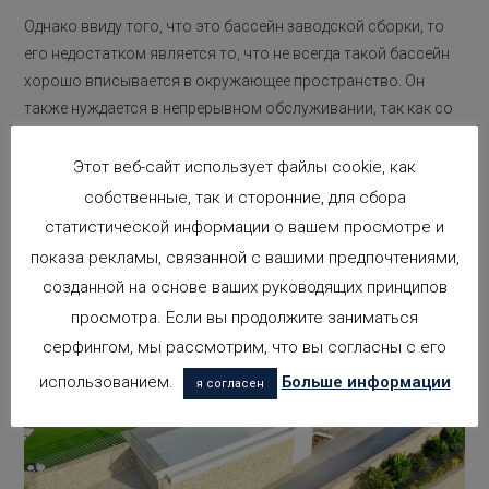
Однако ввиду того, что это бассейн заводской сборки, то
его недостатком является то, что не всегда такой бассейн
хорошо вписывается в окружающее пространство. Он
также нуждается в непрерывном обслуживании, так как со
временем его наружный защитный слой, как правило,
ухудшается.
Этот веб-сайт использует файлы cookie, как
собственные, так и сторонние, для сбора
статистической информации о вашем просмотре и
показа рекламы, связанной с вашими предпочтениями,
созданной на основе ваших руководящих принципов
просмотра. Если вы продолжите заниматься
серфингом, мы рассмотрим, что вы согласны с его
использованием.
Больше информации
я согласен