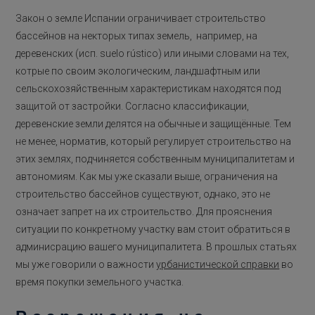
Закон о земле Испании ограничивает строительство
бассейнов на некторых типах земель, например, на
деревенских (исп. suelo rústico) или иными словами на тех,
котрые по своим экологическим, ландшафтным или
сельскохозяйственным характеристикам находятся под
защитой от застройки. Согласно классификации,
деревенские земли делятся на обычные и защищённые. Тем
не менее, норматив, который регулирует строительство на
этих землях, подчиняется собственным муниципалитетам и
автономиям. Как мы уже сказали выше, ограничения на
строительство бассейнов существуют, однако, это не
означает запрет на их строительство. Для прояснения
ситуации по конкретному участку вам стоит обратиться в
админисрацию вашего муниципалитета. В прошлых статьях
мы уже говорили о важности
урбанистической справки
во
время покупки земельного участка.