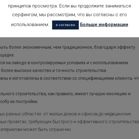
соединяются друг с другом, образуя целое здание.
принципов просмотра. Если вы продолжите заниматься
серфингом, мы рассмотрим, что вы согласны с его
тв по сравнению с традиционным строительством:
использованием.
Больше информации
я согласен
 модули изготавливаются на заводе, время строительства на
ыть более экономичным, чем традиционное, благодаря эффекту
ощадке.
ся на заводе в контролируемых условиях и с использованием
более высокое качество и точность строительства.
аны и изготовлены в соответствии со спецификациями клиента, чт
льного строительства, как правило, имеют лучшую изоляцию и
обу их постройки.
ых разных областях: от жилых домов и офисов до медицинских
ных проектах, требующих быстрого и эффективного строительства
 материалам может быть ограничен.