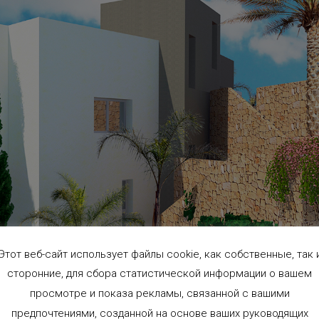
Этот веб-сайт использует файлы cookie, как собственные, так 
сторонние, для сбора статистической информации о вашем
ые строятся из сборных секций, называемых «модулями», которые
просмотре и показа рекламы, связанной с вашими
 на строительную площадку для сборки. Каждый модуль может
предпочтениями, созданной на основе ваших руководящих