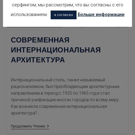
серфингом, мы рассмотрим, что вы согласны с его
использованием.
Больше информации
я согласен
СОВРЕМЕННАЯ
ИНТЕРНАЦИОНАЛЬНАЯ
АРХИТЕКТУРА
Интернациональный стиль, также называемый
рационализмом, был преобладающим архитектурным
направлением в период с 1925 по 1965 год и стал
причиной унификации многих городов по всему миру.
Как возникла современная интернациональная
архитектура?…
Современная
Продолжить Чтение
Интернациональная