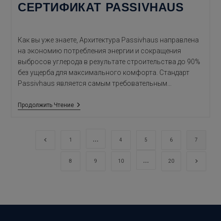
СЕРТИФИКАТ PASSIVHAUS
Как вы уже знаете, Архитектура Passivhaus направлена
на экономию потребления энергии и сокращения
выбросов углерода в результате строительства до 90%
без ущерба для максимального комфорта. Стандарт
Passivhaus является самым требовательным…
Сертификат
Продолжить Чтение
Passivhaus
…
Перейти на предыдущую страницу
1
4
5
6
7
…
Перейт
8
9
10
20