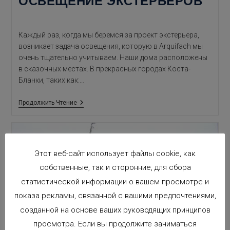
ОСВЕЩЕНИЕ ЭКСТЕРЬЕРОВ
Каждый раз, когда мы беремся за проект экстерьера,
возникает задача освещения, которую в Arquifach мы
очень тщательно учитываем. Наши дома расположены
в сказочных местах. В прекрасных городах Коста-
Бланки, таких как:…
Светодиодное
Продолжить Чтение
Освещение
Экстерьеров
Этот веб-сайт использует файлы cookie, как
собственные, так и сторонние, для сбора
статистической информации о вашем просмотре и
показа рекламы, связанной с вашими предпочтениями,
созданной на основе ваших руководящих принципов
просмотра. Если вы продолжите заниматься