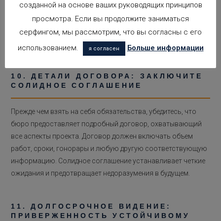
созданной на основе ваших руководящих принципов
проектирования, планирования, реализации и надзора в
просмотра. Если вы продолжите заниматься
бюро. Хорошо структурированный подход гарантирует, что
каждый этап проекта будет эффективно скоординирован и
серфингом, мы рассмотрим, что вы согласны с его
что установленные сроки будут соблюдены.
использованием.
Больше информации
я согласен
10. ДЕТАЛИ ДОГОВОРА: ЗАКЛЮЧИТЕ
СОЛИДНОЕ СОГЛАШЕНИЕ
Прежде чем взять на себя обязательства, убедитесь, что
бюро предоставляет подробный договор, охватывающий
все аспекты проекта. Договор должен включать объем
работ, сроки, гонорары и любую другую соответствующую
информацию. Солидное соглашение устанавливает четкие
ожидания и предотвращает недоразумения в будущем.
11. ДОЛГОСРОЧНОЕ ВИДЕНИЕ:
ПРИВЕРЖЕННОСТЬ УСТОЙЧИВОМУ